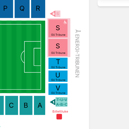
P
Q
R
S
S
Å ENERGI-TRIBUNEN
GU Tribune
S
GU Tribune
T
GU Tribune
U
GU Tribune
V
GU Tribune
T-U-V
C
B
A
A-B-C
Billettluke