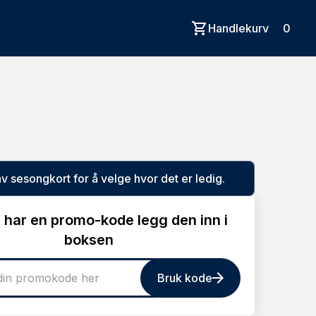
Handlekurv
0
av sesongkort for å velge hvor det er ledig.
 har en promo-kode legg den inn i
boksen
Bruk kode