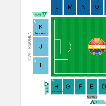
L
M
N
O
I-J-K
K
KIWI-TRIBUNEN
Bortetribune
J
I
H
G
F
E
D
G
H
Familiefelt
Agentfeltet
D-E-F