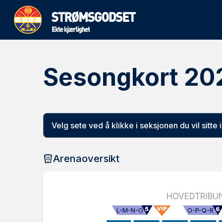
Sesongkort 20
Velg sete ved å klikke i seksjonen du vil sitte i
Arenaoversikt
HOVEDTRIBU
L-M-N-O
O-P-Q-R