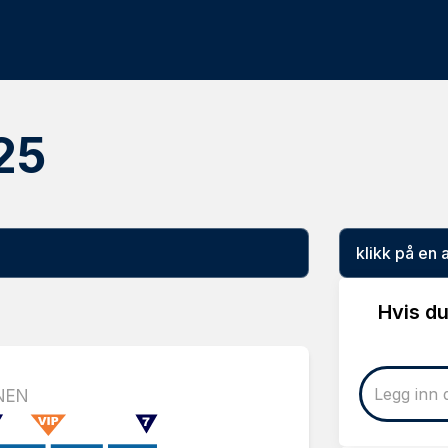
25
klikk på en 
Hvis du
NEN