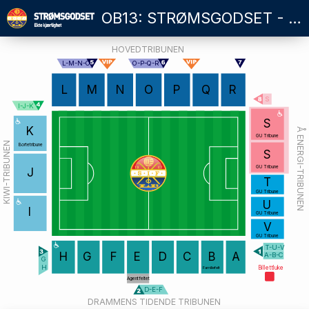
OB13: STRØMSGODSET - ODD
HOVEDTRIBUNEN
L-M-N-O
O-P-Q-R
L
M
N
O
P
Q
R
S
I-J-K
S
K
Å ENERGI-TRIBUNEN
GU Tribune
KIWI-TRIBUNEN
Bortetribune
S
GU Tribune
J
T
GU Tribune
U
I
GU Tribune
V
GU Tribune
T-U-V
H
G
F
E
D
C
B
A
A-B-C
G
H
Billettluke
Familiefelt
Agentfeltet
D-E-F
DRAMMENS TIDENDE TRIBUNEN